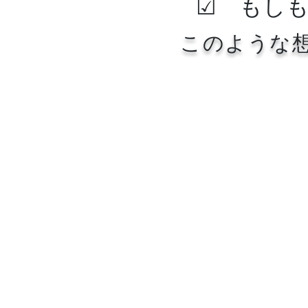
​☑ もし
このような