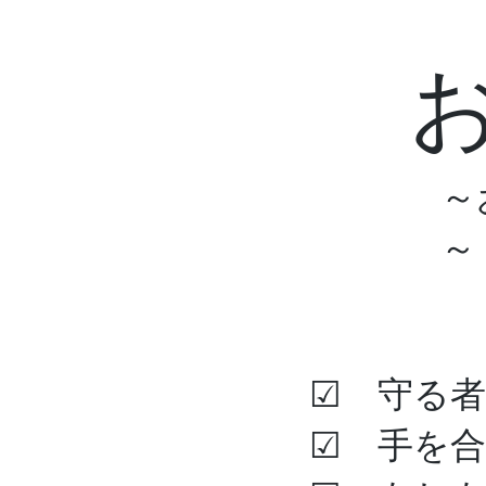
～
～
Home
お墓のみと
☑ 守る
☑ 手を