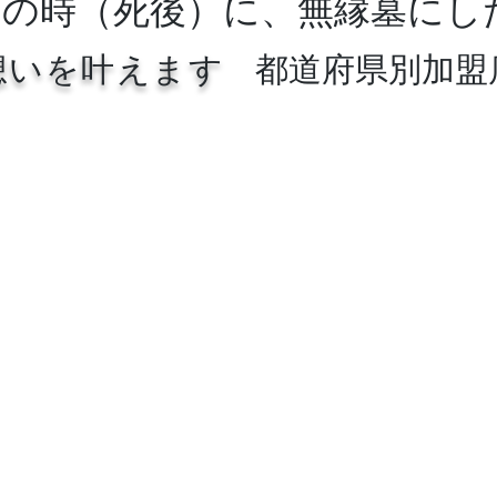
もの時（死後）に、無縁墓にし
想いを叶えます
都道府県別加盟