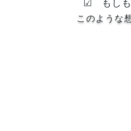
​☑ もし
このような