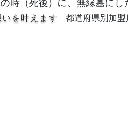
もの時（死後）に、無縁墓にし
想いを叶えます
都道府県別加盟