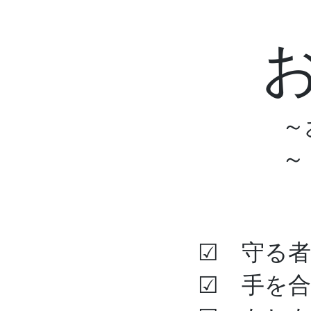
～
～
Home
お墓のみと
☑ 守る
☑ 手を