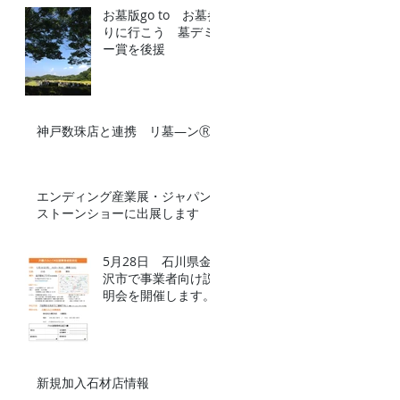
お墓版go to お墓参
りに行こう 墓デミ
ー賞を後援
神戸数珠店と連携 リ墓―ンⓇ
エンディング産業展・ジャパン
ストーンショーに出展します
5月28日 石川県金
沢市で事業者向け説
明会を開催します。
新規加入石材店情報